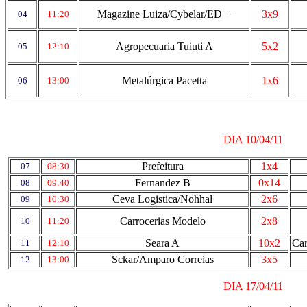
Magazine Luiza/Cybelar/ED +
3x9
04
11:20
Agropecuaria Tuiuti A
5x2
05
12:10
Metalúrgica Pacetta
1x6
06
13:00
DIA 10/04/11
Prefeitura
1x4
07
08:30
Fernandez B
0x14
08
09:40
Ceva Logistica/Nohhal
2x6
09
10:30
Carrocerias Modelo
2x8
10
11:20
Seara A
10x2
Car
11
12:10
Sckar/Amparo Correias
3x5
12
13:00
DIA 17/04/11