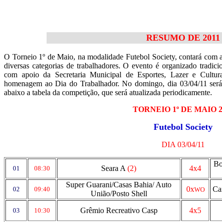
RESUMO DE 2011
O Torneio 1º de Maio, na modalidade Futebol Society, contará com a
diversas categorias de trabalhadores. O evento é organizado tradi
com apoio da Secretaria Municipal de Esportes, Lazer e Cult
homenagem ao Dia do Trabalhador. No domingo, dia 03/04/11 será 
abaixo a tabela da competição, que será atualizada periodicamente.
TORNEIO 1º DE MAIO 2
Futebol Society
DIA 03/04/11
Bo
Seara A
(2)
4x4
01
08:30
Super Guarani/Casas Bahia/ Auto
0x
Car
02
09:40
WO
União/Posto Shell
Grêmio Recreativo Casp
4x5
03
10:30