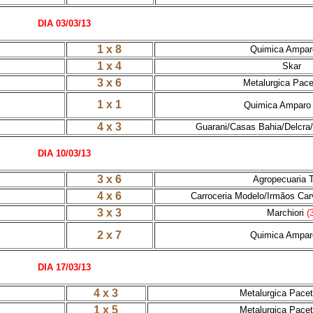
DIA 03/03/13
1 x 8
Quimica Ampar
1 x 4
Skar
3 x 6
Metalurgica Pace
1 x 1
Quimica Amparo
4 x 3
Guarani/Casas Bahia/Delcra
DIA 10/03/13
3 x 6
Agropecuaria T
4 x 6
Carroceria Modelo/Irmãos Car
3 x 3
Marchiori
(
2 x 7
Quimica Ampar
DIA 17/03/13
4 x 3
Metalurgica Pacet
1 x 5
Metalurgica Pacet