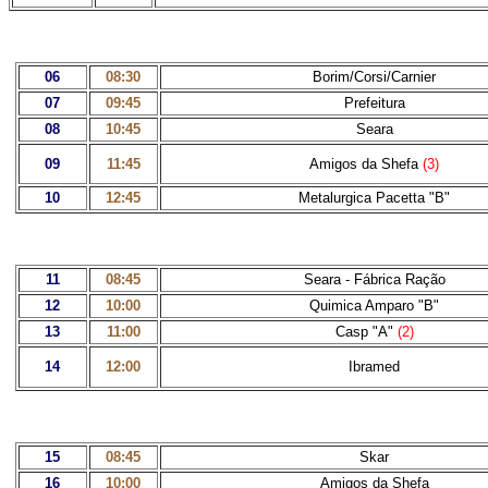
06
08:30
Borim/Corsi/Carnier
07
09:45
Prefeitura
08
10:45
Seara
09
11:45
Amigos da Shefa
(3)
10
12:45
Metalurgica Pacetta "B"
11
08:45
Seara - Fábrica Ração
12
10:00
Quimica Amparo
"B"
13
11:00
Casp "A"
(2)
14
12:00
Ibramed
15
08:45
Skar
16
10:00
Amigos da Shefa