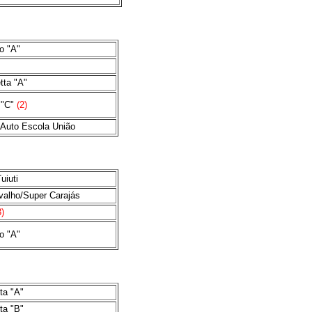
o
"A"
tta "A"
"C"
(2)
/Auto Escola União
uiuti
valho/Super Carajás
3)
o
"A"
ta "A"
ta "B"