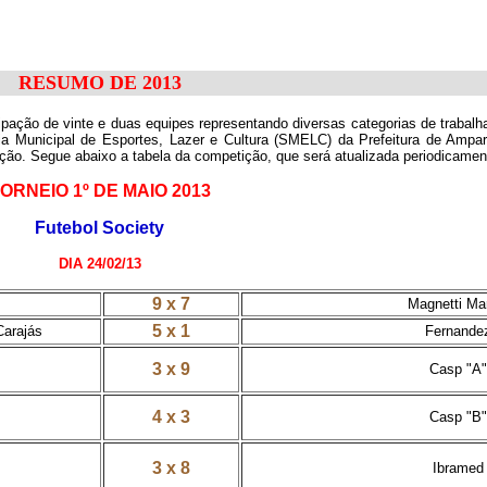
RESUMO DE 2013
ipação de vinte e duas equipes representando diversas categorias de trabal
ria Municipal de Esportes, Lazer e Cultura (SMELC) da Prefeitura de Am
ição. Segue abaixo a tabela da competição, que será atualizada periodicamen
ORNEIO 1º DE MAIO 2013
Futebol Society
DIA 24/02/13
9 x 7
Magnetti Mar
5 x 1
Carajás
Fernande
3 x 9
Casp "A"
4 x 3
Casp "B"
3 x 8
Ibramed