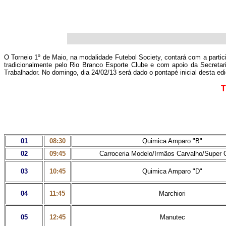
O Torneio 1º de Maio, na modalidade Futebol Society, contará com a partic
tradicionalmente pelo Rio Branco Esporte Clube e com apoio da Secreta
Trabalhador. No domingo, dia 24/02/13 será dado o pontapé inicial desta ed
T
01
08:30
Quimica Amparo
"B"
02
09:45
Carroceria Modelo/Irmãos Carvalho/Super 
03
10:45
Quimica Amparo
"D"
04
11:45
Marchiori
05
12:45
Manutec