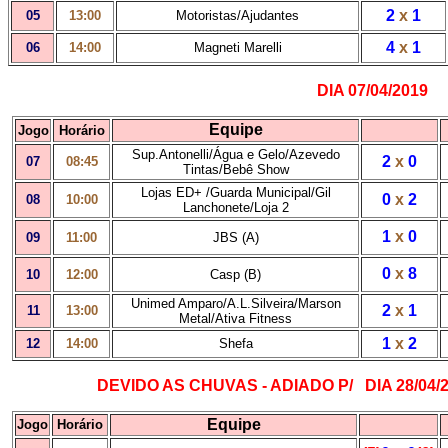
2
x
1
05
13:00
Motoristas/Ajudantes
4
x
1
06
14:00
Magneti Marelli
DIA 07/04/2019
Equipe
Jogo
Horário
Sup.Antonelli/Água e Gelo/Azevedo
2
x
0
07
08:45
Tintas/Bebê Show
Lojas ED+ /Guarda Municipal/Gil
0
x
2
08
10:00
Lanchonete/Loja 2
1
x
0
09
11:00
JBS (A)
0
x
8
10
12:00
Casp (B)
Unimed Amparo/A.L.Silveira/Marson
2
x
1
11
13:00
Metal/Ativa Fitness
1
x
2
12
14:00
Shefa
DEVIDO AS CH
UVAS - ADIADO P/
1
DIA 28/04
Equipe
Jogo
Horário