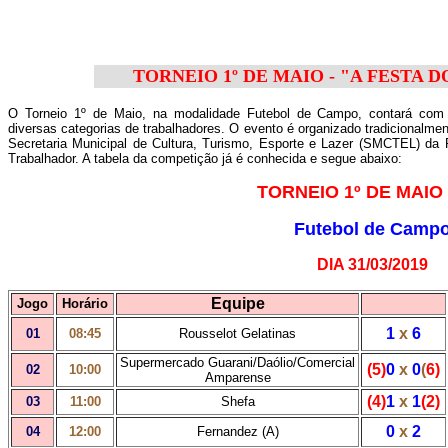
TORNEIO 1º DE MAIO - "A FESTA
O Torneio 1º de Maio, na modalidade Futebol de Campo, contará com a
diversas categorias de trabalhadores. O evento é organizado tradicionalme
Secretaria Municipal de Cultura, Turismo, Esporte e Lazer (SMCTEL) d
Trabalhador. A tabela da competição já é conhecida e segue abaixo:
TORNEIO 1º DE MAIO 
Futebol de Camp
DIA 31/03/2019
Equipe
Jogo
Horário
1
x
6
01
08:45
Rousselot Gelatinas
Supermercado Guarani/Daólio/Comercial
(5)
0
x
0
(
6)
02
10:00
Amparense
(4)
1
x
1
(2)
03
11:00
Shefa
0
x
2
04
12:00
Fernandez (A)