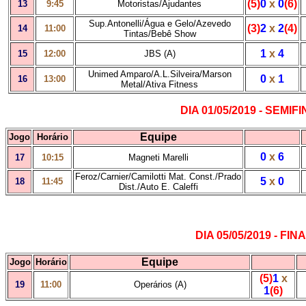
(5)
0
x
0
(6)
13
9:45
Motoristas/Ajudantes
Sup.Antonelli/Água e Gelo/Azevedo
(3)
2
x
2
(4)
14
11:00
Tintas/Bebê Show
1
x
4
15
12:00
JBS (A)
Unimed Amparo/A.L.Silveira/Marson
0
x
1
16
13:00
Metal/Ativa Fitness
DIA 01/05/2019 - SEMIFI
Equipe
Jogo
Horário
0
x
6
17
10:15
Magneti Marelli
Feroz/Carnier/Camilotti Mat. Const./Prado
5
x
0
18
11:45
Dist./Auto E. Caleffi
DIA 05/05/2019 - FIN
Equipe
Jogo
Horário
(5)
1
x
19
11:00
Operários (A)
1
(6)