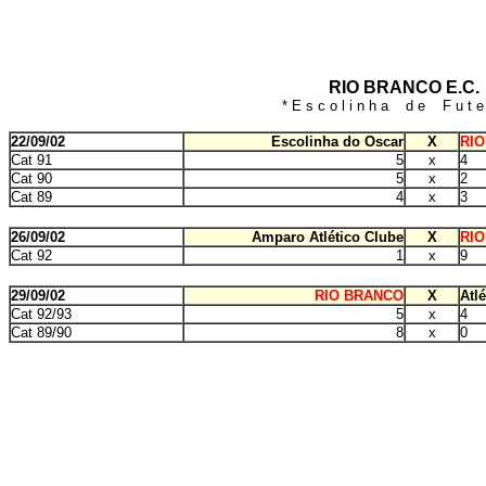
RIO BRANCO E.C.
* E s c o l i n h a d e F u t e 
22/09/02
Escolinha do Oscar
X
RI
Cat 91
5
x
4
Cat 90
5
x
2
Cat 89
4
x
3
26/09/02
Amparo Atlético Clube
X
RI
Cat 92
1
x
9
29/09/02
RIO BRANCO
X
Atlé
Cat 92/93
5
x
4
Cat 89/90
8
x
0