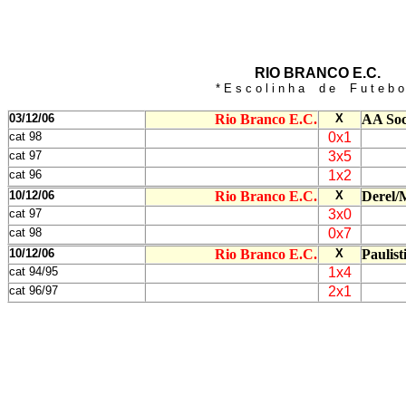
RIO BRANCO E.C.
* E s c o l i n h a d e F u t e b o 
03/12/06
Rio Branco E.C.
X
AA Soc
cat 98
0x1
cat 97
3x5
cat 96
1x2
10/12/06
Rio Branco E.C.
X
Derel/
cat 97
3x0
cat 98
0x7
10/12/06
Rio Branco E.C.
X
Paulis
cat 94/95
1x4
cat 96/97
2x1