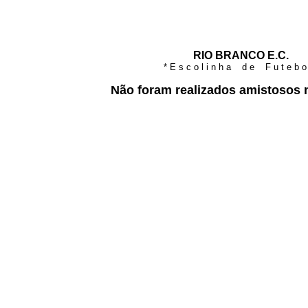
RIO BRANCO E.C.
* E s c o l i n h a d e F u t e b o 
Não foram realizados amistosos 