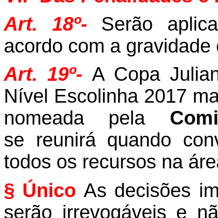
Art. 18º-
Serão aplic
acordo com a gravidade 
Art. 19º-
A Copa Julian
Nível Escolinha 2017 m
nomeada pela
Comi
se
reunirá
quando con
todos os recursos na áre
§ Único
As decisões im
serão irrevogáveis e 