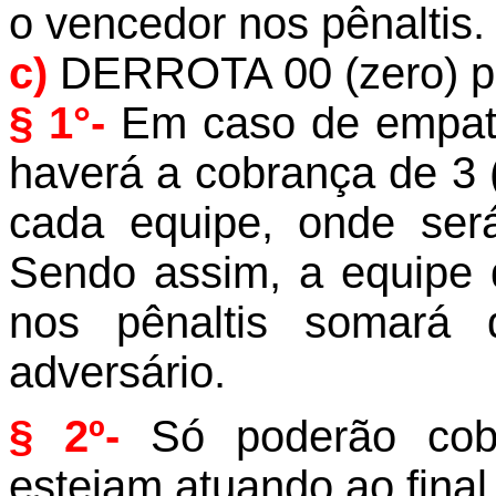
o vencedor nos pênaltis.
c)
DERROTA 00 (zero) p
§ 1°-
Em caso de empate
haverá a cobrança de 3 (
cada equipe, onde ser
Sendo assim, a equipe 
nos pênaltis somará 
adversário.
§ 2º-
Só poderão cobr
estejam atuando ao final