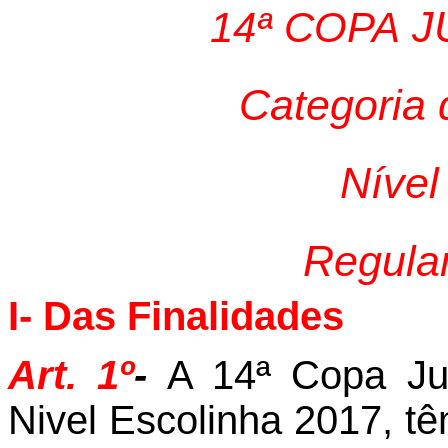
J
14ª COPA
Categoria 
Nível
Regula
I- Das Finalidades
Art. 1º
-
A 14ª Copa Jul
Nivel Escolinha 2017,
t