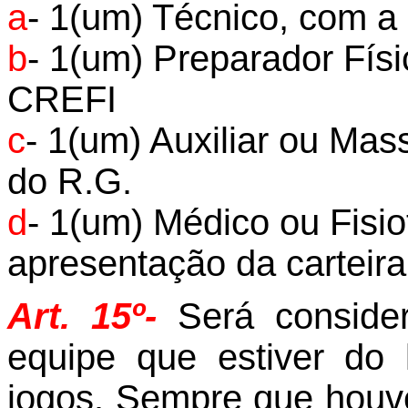
a
- 1(um) Técnico, com 
b
- 1(um) Preparador Fís
CREFI
c
- 1(um) Auxiliar ou Ma
do
R.G.
d
- 1(um) Médico ou Fisi
apresentação da carteira
Art. 15º-
Será conside
equipe que estiver do
jogos. Sempre que houve