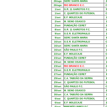
26/ago
SERC SANTA MARIA
26/ago
RIO BRANCO E.C.
1/set
G.R. 11 GAROTOS F.C.
1/set
C. QUARTZO DO FUTEBOL
1/set
E.F. MOLECAJE
2/set
M. SENO OSASCO
2/set
FUNDAÇÃO CERET
8/set
G.R. 11 GAROTOS F.C.
9/set
G.E.R. ELETROPAULO
9/set
SERC SANTA MARIA
16/set
G.E.R. ELETROPAULO
16/set
SERC SANTA MARIA
16/set
SÃO PAULO F.C.
22/set
E.F. MOLECAJE
23/set
FUNDAÇÃO CERET
23/set
M. SENO OSASCO
23/set
RIO BRANCO E.C.
23/set
G.E.R. ELETROPAULO
27/set
FUNDAÇÃO CERET
29/set
C.A. TABOÃO DA SERRA
29/set
C. QUARTZO DO FUTEBOL
30/set
SÃO PAULO F.C.
30/set
M. SENO OSASCO
30/set
C.A. TABOÃO DA SERRA
6/out
C. QUARTZO DO FUTEBOL
6/out
E.F. MOLECAJE
6/out
RIBEIRÃO PIRES F.C.