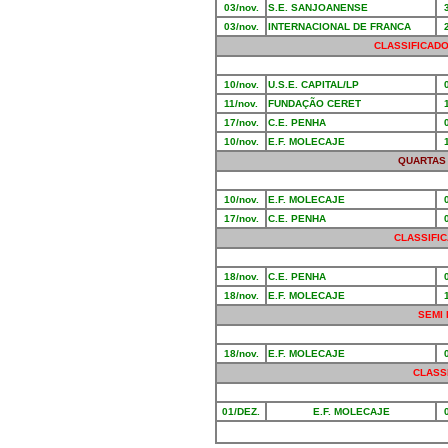
03/nov.
S.E. SANJOANENSE
03/nov.
INTERNACIONAL DE FRANCA
CLASSIFICADO
10/nov.
U.S.E. CAPITAL/LP
11/nov.
FUNDAÇÃO CERET
17/nov.
C.E. PENHA
10/nov.
E.F. MOLECAJE
QUARTAS
10/nov.
E.F. MOLECAJE
17/nov.
C.E. PENHA
CLASSIFIC
18/nov.
C.E. PENHA
18/nov.
E.F. MOLECAJE
SEMI
18/nov.
E.F. MOLECAJE
CLASS
01/DEZ.
E.F. MOLECAJE