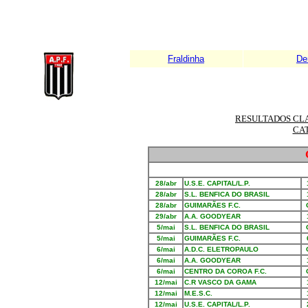
Fraldinha
De
RESULTADOS CL
CA
28/abr
U.S.E. CAPITAL/L.P.
28/abr
S.L. BENFICA DO BRASIL
28/abr
GUIMARÃES F.C.
29/abr
A.A. GOODYEAR
5/mai
S.L. BENFICA DO BRASIL
5/mai
GUIMARÃES F.C.
6/mai
A.D.C. ELETROPAULO
6/mai
A.A. GOODYEAR
6/mai
CENTRO DA COROA F.C.
12/mai
C.R VASCO DA GAMA
12/mai
M.E.S.C.
12/mai
U.S.E. CAPITAL/L.P.