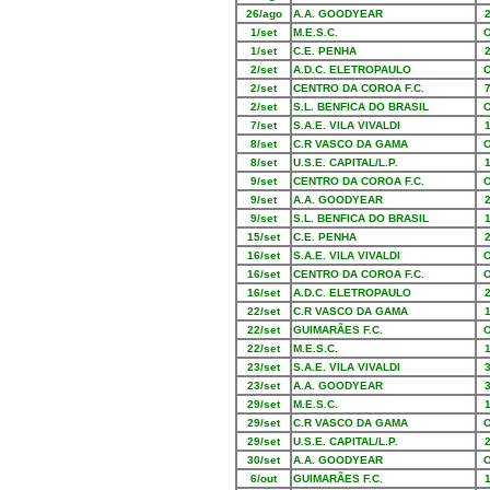
26/ago
A.A. GOODYEAR
1/set
M.E.S.C.
1/set
C.E. PENHA
2/set
A.D.C. ELETROPAULO
2/set
CENTRO DA COROA F.C.
2/set
S.L. BENFICA DO BRASIL
7/set
S.A.E. VILA VIVALDI
8/set
C.R VASCO DA GAMA
8/set
U.S.E. CAPITAL/L.P.
9/set
CENTRO DA COROA F.C.
9/set
A.A. GOODYEAR
9/set
S.L. BENFICA DO BRASIL
15/set
C.E. PENHA
16/set
S.A.E. VILA VIVALDI
16/set
CENTRO DA COROA F.C.
16/set
A.D.C. ELETROPAULO
22/set
C.R VASCO DA GAMA
22/set
GUIMARÃES F.C.
22/set
M.E.S.C.
23/set
S.A.E. VILA VIVALDI
23/set
A.A. GOODYEAR
29/set
M.E.S.C.
29/set
C.R VASCO DA GAMA
29/set
U.S.E. CAPITAL/L.P.
30/set
A.A. GOODYEAR
6/out
GUIMARÃES F.C.