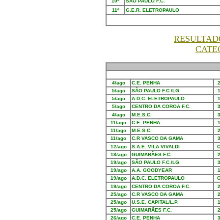
10º
SÃO PAULO F.C.
11º
G.E.R. ELETROPAULO
RESULTAD
CATE
4/ago
C.E. PENHA
5/ago
SÃO PAULO F.C./LG
5/ago
A.D.C. ELETROPAULO
5/ago
CENTRO DA COROA F.C.
4/ago
M.E.S.C.
11/ago
C.E. PENHA
11/ago
M.E.S.C.
11/ago
C.R VASCO DA GAMA
12/ago
S.A.E. VILA VIVALDI
18/ago
GUIMARÃES F.C.
19/ago
SÃO PAULO F.C./LG
19/ago
A.A. GOODYEAR
19/ago
A.D.C. ELETROPAULO
19/ago
CENTRO DA COROA F.C.
25/ago
C.R VASCO DA GAMA
25/ago
U.S.E. CAPITAL/L.P.
25/ago
GUIMARÃES F.C.
26/ago
C.E. PENHA