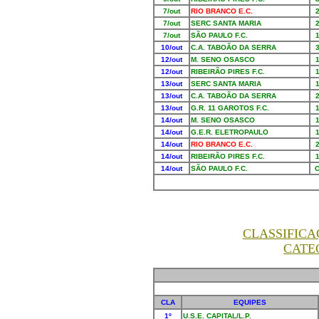
7/out
RIO BRANCO E.C.
7/out
SERC SANTA MARIA
7/out
SÃO PAULO F.C.
10/out
C.A. TABOÃO DA SERRA
12/out
M. SENO OSASCO
12/out
RIBEIRÃO PIRES F.C.
13/out
SERC SANTA MARIA
13/out
C.A. TABOÃO DA SERRA
13/out
G.R. 11 GAROTOS F.C.
14/out
M. SENO OSASCO
14/out
G.E.R. ELETROPAULO
14/out
RIO BRANCO E.C.
14/out
RIBEIRÃO PIRES F.C.
14/out
SÃO PAULO F.C.
CLASSIFIC
CATE
CLA
EQUIPES
1º
U.S.E. CAPITAL/L.P.