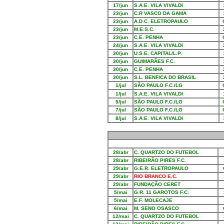
17/jun
S.A.E. VILA VIVALDI
23/jun
C.R VASCO DA GAMA
23/jun
A.D.C. ELETROPAULO
23/jun
M.E.S.C.
23/jun
C.E. PENHA
24/jun
S.A.E. VILA VIVALDI
30/jun
U.S.E. CAPITAL/L.P.
30/jun
GUIMARÃES F.C.
30/jun
C.E. PENHA
30/jun
S.L. BENFICA DO BRASIL
1/jul
SÃO PAULO F.C./LG
1/jul
S.A.E. VILA VIVALDI
5/jul
SÃO PAULO F.C./LG
7/jul
SÃO PAULO F.C./LG
8/jul
S.A.E. VILA VIVALDI
28/abr
C. QUARTZO DO FUTEBOL
28/abr
RIBEIRÃO PIRES F.C.
29/abr
G.E.R. ELETROPAULO
29/abr
RIO BRANCO E.C.
29/abr
FUNDAÇÃO CERET
5/mai
G.R. 11 GAROTOS F.C.
5/mai
E.F. MOLECAJE
6/mai
M. SENO OSASCO
12/mai
C. QUARTZO DO FUTEBOL