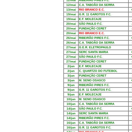
12/mai
RIBEIRÃO PIRES F.C.
12/mai
C.A. TABOÃO DA SERRA
13/mai
RIO BRANCO E.C.
19/mai
G.R. 11 GAROTOS F.C.
19/mai
E.F. MOLECAJE
20/mai
SÃO PAULO F.C.
20/mai
FUNDAÇÃO CERET
20/mai
RIO BRANCO E.C.
26/mai
RIBEIRÃO PIRES F.C.
26/mai
C.A. TABOÃO DA SERRA
27/mai
G.E.R. ELETROPAULO
27/mai
SERC SANTA MARIA
27/mai
SÃO PAULO F.C.
27/mai
FUNDAÇÃO CERET
2/jun
E.F. MOLECAJE
2/jun
C. QUARTZO DO FUTEBOL
3/jun
FUNDAÇÃO CERET
3/jun
M. SENO OSASCO
9/jun
RIBEIRÃO PIRES F.C.
9/jun
G.R. 11 GAROTOS F.C.
9/jun
E.F. MOLECAJE
10/jun
M. SENO OSASCO
10/jun
C.A. TABOÃO DA SERRA
14/jun
SÃO PAULO F.C.
14/jun
SERC SANTA MARIA
14/jun
RIBEIRÃO PIRES F.C.
16/jun
C.A. TABOÃO DA SERRA
16/jun
G.R. 11 GAROTOS F.C.