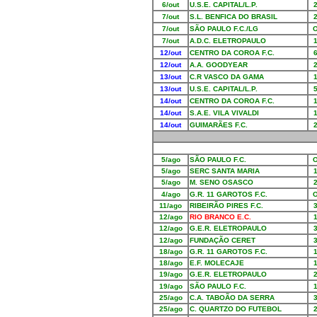
6/out
U.S.E. CAPITAL/L.P.
7/out
S.L. BENFICA DO BRASIL
7/out
SÃO PAULO F.C./LG
7/out
A.D.C. ELETROPAULO
12/out
CENTRO DA COROA F.C.
12/out
A.A. GOODYEAR
13/out
C.R VASCO DA GAMA
13/out
U.S.E. CAPITAL/L.P.
14/out
CENTRO DA COROA F.C.
14/out
S.A.E. VILA VIVALDI
14/out
GUIMARÃES F.C.
5/ago
SÃO PAULO F.C.
5/ago
SERC SANTA MARIA
5/ago
M. SENO OSASCO
4/ago
G.R. 11 GAROTOS F.C.
11/ago
RIBEIRÃO PIRES F.C.
12/ago
RIO BRANCO E.C.
12/ago
G.E.R. ELETROPAULO
12/ago
FUNDAÇÃO CERET
18/ago
G.R. 11 GAROTOS F.C.
18/ago
E.F. MOLECAJE
19/ago
G.E.R. ELETROPAULO
19/ago
SÃO PAULO F.C.
25/ago
C.A. TABOÃO DA SERRA
25/ago
C. QUARTZO DO FUTEBOL