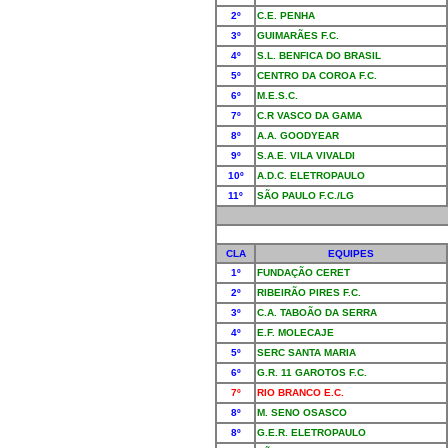
2º
C.E. PENHA
3º
GUIMARÃES F.C.
4º
S.L. BENFICA DO BRASIL
5º
CENTRO DA COROA F.C.
6º
M.E.S.C.
7º
C.R VASCO DA GAMA
8º
A.A. GOODYEAR
9º
S.A.E. VILA VIVALDI
10º
A.D.C. ELETROPAULO
11º
SÃO PAULO F.C./LG
CLA
EQUIPES
1º
FUNDAÇÃO CERET
2º
RIBEIRÃO PIRES F.C.
3º
C.A. TABOÃO DA SERRA
4º
E.F. MOLECAJE
5º
SERC SANTA MARIA
6º
G.R. 11 GAROTOS F.C.
7º
RIO BRANCO E.C.
8º
M. SENO OSASCO
8º
G.E.R. ELETROPAULO