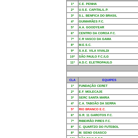
1º
C.E. PENHA
2º
U.S.E. CAPITAL/L.P.
3º
S.L. BENFICA DO BRASIL
4º
GUIMARÃES F.C.
5º
A.A. GOODYEAR
6º
CENTRO DA COROA F.C.
7º
C.R VASCO DA GAMA
8º
M.E.S.C.
9º
S.A.E. VILA VIVALDI
10º
SÃO PAULO F.C./LG
11º
A.D.C. ELETROPAULO
CLA
EQUIPES
1º
FUNDAÇÃO CERET
2º
E.F. MOLECAJE
3º
SERC SANTA MARIA
4º
C.A. TABOÃO DA SERRA
5º
RIO BRANCO E.C.
6º
G.R. 11 GAROTOS F.C.
7º
RIBEIRÃO PIRES F.C.
8º
C. QUARTZO DO FUTEBOL
8º
M. SENO OSASCO