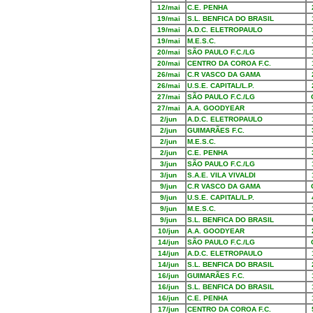
12/mai
C.E. PENHA
19/mai
S.L. BENFICA DO BRASIL
19/mai
A.D.C. ELETROPAULO
19/mai
M.E.S.C.
20/mai
SÃO PAULO F.C./LG
20/mai
CENTRO DA COROA F.C.
26/mai
C.R VASCO DA GAMA
26/mai
U.S.E. CAPITAL/L.P.
27/mai
SÃO PAULO F.C./LG
27/mai
A.A. GOODYEAR
2/jun
A.D.C. ELETROPAULO
2/jun
GUIMARÃES F.C.
2/jun
M.E.S.C.
2/jun
C.E. PENHA
3/jun
SÃO PAULO F.C./LG
3/jun
S.A.E. VILA VIVALDI
9/jun
C.R VASCO DA GAMA
9/jun
U.S.E. CAPITAL/L.P.
9/jun
M.E.S.C.
9/jun
S.L. BENFICA DO BRASIL
10/jun
A.A. GOODYEAR
14/jun
SÃO PAULO F.C./LG
14/jun
A.D.C. ELETROPAULO
14/jun
S.L. BENFICA DO BRASIL
16/jun
GUIMARÃES F.C.
16/jun
S.L. BENFICA DO BRASIL
16/jun
C.E. PENHA
17/jun
CENTRO DA COROA F.C.