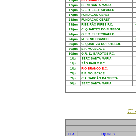
17/jun
RIO BRANCO E.C.
17/jun
SERC SANTA MARIA
17/jun
G.E.R. ELETROPAULO
17/jun
FUNDAÇÃO CERET
23/jun
FUNDAÇÃO CERET
23/jun
RIBEIRÃO PIRES F.C.
23/jun
C. QUARTZO DO FUTEBOL
24/jun
G.E.R. ELETROPAULO
24/jun
M. SENO OSASCO
30/jun
C. QUARTZO DO FUTEBOL
30/jun
E.F. MOLECAJE
30/jun
G.R. 11 GAROTOS F.C.
1/jul
SERC SANTA MARIA
1/jul
SÃO PAULO F.C.
1/jul
RIO BRANCO E.C.
7/jul
E.F. MOLECAJE
7/jul
C.A. TABOÃO DA SERRA
9/jul
SERC SANTA MARIA
CL
CLA
EQUIPES