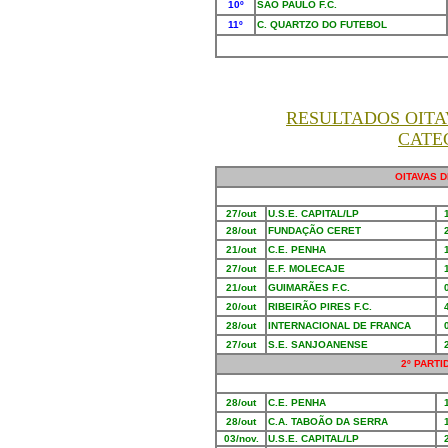
10º
SÃO PAULO F.C.
11º
C. QUARTZO DO FUTEBOL
RESULTADOS OITAV
CATE
OITAVAS D
27/out
U.S.E. CAPITAL/LP
28/out
FUNDAÇÃO CERET
21/out
C.E. PENHA
27/out
E.F. MOLECAJE
21/out
GUIMARÃES F.C.
20/out
RIBEIRÃO PIRES F.C.
28/out
INTERNACIONAL DE FRANCA
27/out
S.E. SANJOANENSE
2º PARTI
28/out
C.E. PENHA
28/out
C.A. TABOÃO DA SERRA
03/nov.
U.S.E. CAPITAL/LP