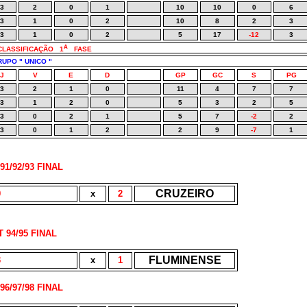
3
2
0
1
10
10
0
6
3
1
0
2
10
8
2
3
3
1
0
2
5
17
-12
3
A
 CLASSIFICAÇÃO
1
FASE
UPO " UNICO "
J
V
E
D
GP
GC
S
PG
3
2
1
0
11
4
7
7
3
1
2
0
5
3
2
5
3
0
2
1
5
7
-2
2
3
0
1
2
2
9
-7
1
91/92/93 FINAL
CRUZEIRO
0
x
2
T 94/95
FINAL
FLUMINENSE
3
x
1
96/97/98
FINAL