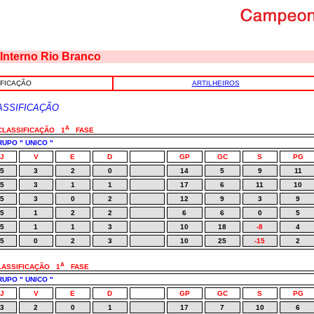
 Interno Rio Branco
IFICAÇÃO
ARTILHEIROS
ASSIFICAÇÃO
A
 CLASSIFICAÇÃO
1
FASE
UPO " UNICO "
J
V
E
D
GP
GC
S
PG
5
3
2
0
14
5
9
11
5
3
1
1
17
6
11
10
5
3
0
2
12
9
3
9
5
1
2
2
6
6
0
5
5
1
1
3
10
18
-8
4
5
0
2
3
10
25
-15
2
A
CLASSIFICAÇÃO
1
FASE
UPO " UNICO "
J
V
E
D
GP
GC
S
PG
3
2
0
1
17
7
10
6