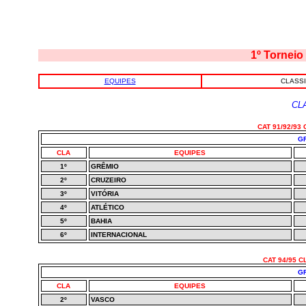
1º Torneio
EQUIPES
CLASS
CL
CAT 91/92/93
GR
CLA
EQUIPES
1º
GRÊMIO
2º
CRUZEIRO
3º
VITÓRIA
4º
ATLÉTICO
5º
BAHIA
6º
INTERNACIONAL
CAT 94/95 
GR
CLA
EQUIPES
2º
VASCO