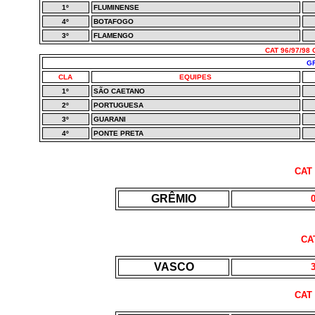
1º
FLUMINENSE
4º
BOTAFOGO
3º
FLAMENGO
CAT 96/97/98
GR
CLA
EQUIPES
1º
SÃO CAETANO
2º
PORTUGUESA
3º
GUARANI
4º
PONTE PRETA
CAT 
GRÊMIO
CA
VASCO
CAT 