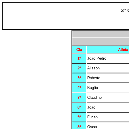
3
º 
.
Cla
Atleta
1º
João Pedro
2º
Alisson
3º
Roberto
4º
Bugão
7º
Claudinei
6º
João
5º
Furlan
8º
Oscar