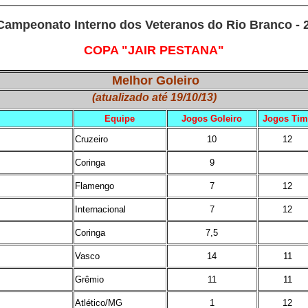
Campeonato Interno dos Veteranos do Rio Branco - 
COPA "JAIR PESTANA"
.
Melhor Goleiro
(atualizado até 19/10/13)
Equipe
Jogos Goleiro
Jogos Tim
Cruzeiro
10
12
Coringa
9
Flamengo
7
12
Internacional
7
12
Coringa
7,5
Vasco
14
11
Grêmio
11
11
Atlético/MG
1
12