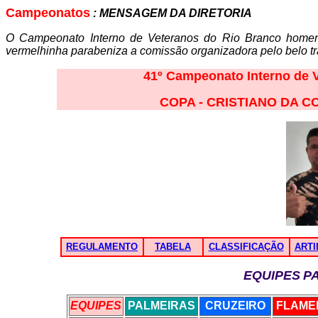
Campeonatos
:
MENSAGEM DA DIRETORIA
O Campeonato Interno de Veteranos do Rio Branco homena
vermelhinha parabeniza a comissão organizadora pelo belo tr
41
º Campeonato Interno de V
COPA - CRISTIANO DA C
REGULAMENTO
TABELA
CLASSIFICAÇÃO
ARTI
EQUIPES
P
EQUIPES
PALMEIRAS
CRUZEIRO
FLAME