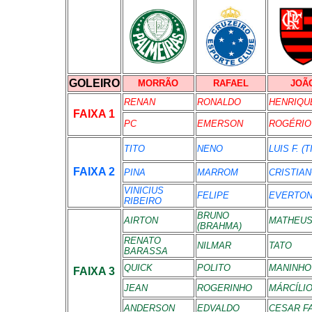
GOLEIRO
MORRÃO
RAFAEL
JOÃ
RENAN
RONALDO
HENRIQU
FAIXA 1
PC
EMERSON
ROGÉRIO
TITO
NENO
LUIS F. (T
FAIXA 2
PINA
MARROM
CRISTIA
VINICIUS
FELIPE
EVERTO
RIBEIRO
BRUNO
AIRTON
MATHEU
(BRAHMA)
RENATO
NILMAR
TATO
BARASSA
QUICK
POLITO
MANINHO
FAIXA 3
JEAN
ROGERINHO
MÁRCÍLI
ANDERSON
EDVALDO
CESAR FA