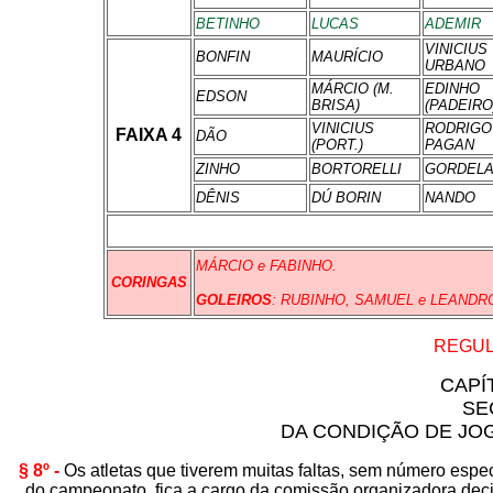
BETINHO
LUCAS
ADEMIR
VINICIUS
BONFIN
MAURÍCIO
URBANO
MÁRCIO (M.
EDINHO
EDSON
BRISA)
(PADEIRO
VINICIUS
RODRIGO
FAIXA 4
DÃO
(PORT.)
PAGAN
ZINHO
BORTORELLI
GORDEL
DÊNIS
DÚ BORIN
NANDO
MÁRCIO e FABINHO.
CORINGAS
GOLEIROS
: RUBINHO, SAMUEL e LEANDR
REGU
CAPÍ
SE
DA CONDIÇÃO DE JO
§ 8º -
Os atletas que tiverem muitas faltas, sem número espe
do campeonato, fica a cargo da comissão organizadora deci