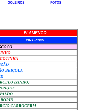
GOLEIROS
FOTOS
FLAMENGO
PIR DRINKS
SCOÇO
ZINHO
 GOTINHA
IZÃO
ÃO BEIÇOLA
CK
RCELO (ZINHO)
NRIQUE
VALDO
 BORIN
RCIO CARROCERIA