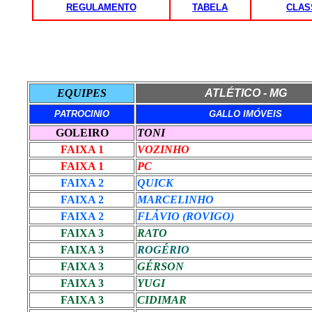
REGULAMENTO
TABELA
CLAS
EQUIPES
ATLÉTICO - MG
PATROCINIO
GALLO IMÓVEIS
GOLEIRO
TONI
FAIXA 1
VOZINHO
FAIXA 1
PC
FAIXA 2
QUICK
FAIXA 2
MARCELINHO
FAIXA 2
FLÁVIO (ROVIGO)
FAIXA 3
RATO
FAIXA 3
ROGÉRIO
FAIXA 3
GÉRSON
FAIXA 3
YUGI
FAIXA 3
CIDIMAR