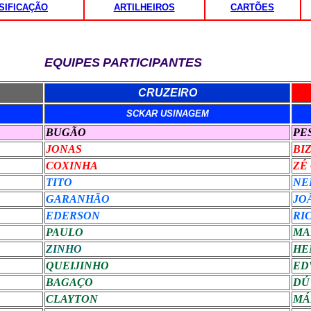
SIFICAÇÃO
ARTILHEIROS
CARTÕES
EQUIPES
PARTICIPANTES
CRUZEIRO
SCKAR USINAGEM
BUGÃO
PE
JONAS
BI
COXINHA
ZÉ
TITO
NE
GARANHÃO
JO
EDERSON
RI
PAULO
MA
ZINHO
HE
QUEIJINHO
ED
BAGAÇO
DÚ
CLAYTON
MÁ