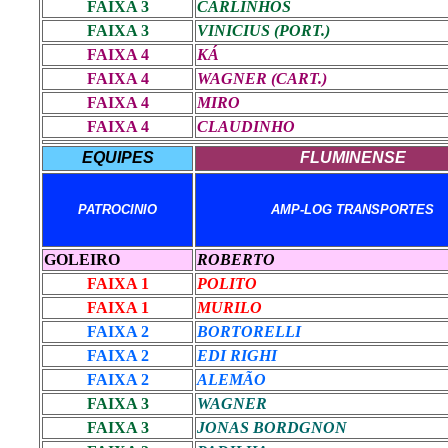
FAIXA 3
CARLINHOS
FAIXA 3
VINICIUS (PORT.)
FAIXA 4
KÁ
FAIXA 4
WAGNER (CART.)
FAIXA 4
MIRO
FAIXA 4
CLAUDINHO
EQUIPES
FLUMINENSE
PATROCINIO
AMP-LOG TRANSPORTES
GOLEIRO
ROBERTO
FAIXA 1
POLITO
FAIXA 1
MURILO
FAIXA 2
BORTORELLI
FAIXA 2
EDI RIGHI
FAIXA 2
ALEMÃO
FAIXA 3
WAGNER
FAIXA 3
JONAS BORDGNON