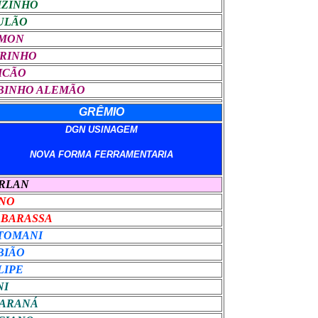
IZINHO
ULÃO
MON
RINHO
ICÃO
BINHO ALEMÃO
GRÊMIO
DGN USINAGEM
NOVA FORMA FERRAMENTARIA
RLAN
NO
 BARASSA
TOMANI
BIÃO
LIPE
NI
ARANÁ