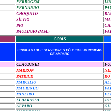
FERRUGEM
LU
FERNANDO
PA
CHOQUITO
RA
SÍLVIO
MA
PIO
CH
PAULINHO (M.M.)
FA
GOIÁS
SINDICATO DOS SERVIDORES PÚBLICOS MUNICIPAIS
DE AMPARO
CLAUDINEI
FU
MARRON
NE
PATRICK
RÓ
MARCÍLIO
AL
MAURINHO
FA
MINEIRO
FE
LÍ BARASSA
JO
ÁLVARO
GU