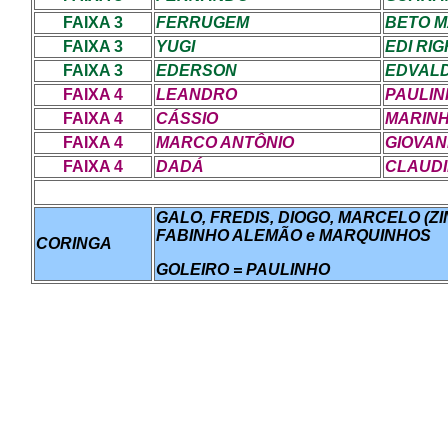
FAIXA 3
FERRUGEM
BETO 
FAIXA 3
YUGI
EDI RIG
FAIXA 3
EDERSON
EDVAL
FAIXA 4
LEANDRO
PAULINH
FAIXA 4
CÁSSIO
MARIN
FAIXA 4
MARCO ANTÔNIO
GIOVAN
FAIXA 4
DADÁ
CLAUD
GALO, FREDIS, DIOGO, MARCELO (Z
FABINHO ALEMÃO e MARQUINHOS
CORINGA
GOLEIRO = PAULINHO