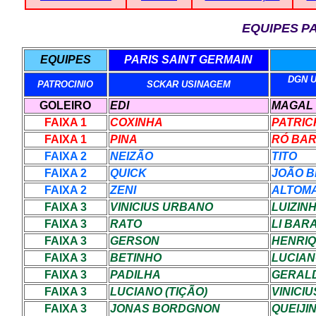
EQUIPES
P
EQUIPES
PARIS SAINT GERMAIN
DGN 
PATROCINIO
SCKAR USINAGEM
GOLEIRO
EDI
MAGAL
FAIXA 1
COXINHA
PATRIC
FAIXA 1
PINA
RÓ BA
FAIXA 2
NEIZÃO
TITO
FAIXA 2
QUICK
JOÃO B
FAIXA 2
ZENI
ALTOMA
FAIXA 3
VINICIUS URBANO
LUIZIN
FAIXA 3
RATO
LI BAR
FAIXA 3
GERSON
HENRI
FAIXA 3
BETINHO
LUCIAN
FAIXA 3
PADILHA
GERAL
FAIXA 3
LUCIANO (TIÇÃO)
VINICIU
FAIXA 3
JONAS BORDGNON
QUEIJI