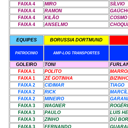
FAIXA 4
MIRO
SÍLVIO
FAIXA 4
RAMON
GAÚCH
FAIXA 4
KILÃO
COSMO
FAIXA 4
ANSELMO
CHOQU
EQUIPES
BORUSSIA DORTMUND
PATROCINIO
AMP-LOG TRANSPORTES
GOLEIRO
TONI
FURLA
FAIXA 1
POLITO
MARRO
FAIXA 1
ZÉ GOTINHA
BIZINH
FAIXA 2
CIDIMAR
TIAGO
FAIXA 2
RICK
MARCÍL
FAIXA 2
MINEIRO
GARAN
FAIXA 3
WAGNER
ROGÉR
FAIXA 3
PAULO
LUIS H
FAIXA 3
ZINHO
DÚ BOR
FAIXA 3
FERNANDO
GUARA