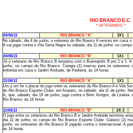
RIO BRANCO E.C.
* VETERANOS *
04/06/11
RIO BRANCO "A"
3X1
No sábado, dia 4 de junho, o veterano do Rio Branco A venceu em casa o 
A vai jogar contra o Vila Serra Negra no sábado, dia 11 de junho, no camp
04/06/11
RIO BRANCO "B"
1X1
Já o veterano do Rio Branco B empatou com o Buenopolis B por 1 a 1. A p
junho, no campo do Rio Branco. Canigia (1) marcou para os veteranos 
enfrenta em casa o Jardim Andrade, de Pedreira, às 14 horas.
11/06/11
RIO BRANCO "A"
1X1
Um a um foi o placar do jogo entre os veteranos do Rio Branco A e Vila Se
do Rio Branco Esporte Clube, em Amparo, no sábado, dia 11 de junho. Ne
A, que, sábado, dia 18 de junho, joga contra o Bem Amigos, de Lindoia.
Rio Branco, às 16 horas.
11/06/11
RIO BRANCO "B"
2X 2
O jogo entre os veteranos do Rio Branco B e Jardim Andrade terminou empat
dia 11 de junho, no campo do Rio Branco Esporte Clube. Galassi (2) m
junho, os veteranos do Rio Branco B jogarão contra o Internacional. A par
às 14 horas.