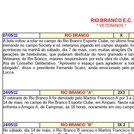
RIO BRANCO E.C.
* VETERANOS *
07/05/11
RIO BRANCO
X
A bola voltou a rolar no campo do Rio Branco Esporte Clube, no último fi
treinando no campo Society e os veteranos jogando em campo alugado, to
aconteceu na manhã do sábado, dia 7 de maio, com muitas atrações.Os 
gerações de futebolistas, que puderam desfrutar do novo gramado e ta
Veteranos do Rio Branco, maiores responsáveis por esta obra do clube, 
Ata do Conselho Deliberativo. “Aproveito o espaço para agradecer a t
obrigado”, disse o presidente Fernando Scalvi, ainda emocionado pelo pr
Lucca.
14/05/11
RIO BRANCO "A"
2X3
O veterano do Rio Branco A foi derrotado pelo Martins Francisco A por 3 a
14 de maio, no campo do Rio Branco Esporte Clube, em Amparo. Neste sáb
enfrenta o Amigos A, de Campinas, às 16 horas, novamente em seu campo
14/05/11
RIO BRANCO "B"
3X 2
No sábado, dia 14 de maio, o Rio Branco B venceu o Martins Francisco B 