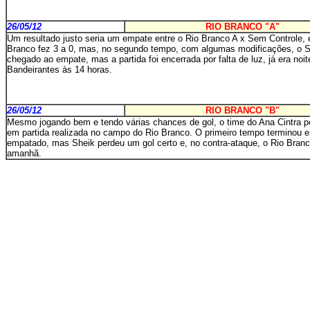
26/05/12
RIO BRANCO "A"
Um resultado justo seria um empate entre o Rio Branco A x Sem Controle, 
Branco fez 3 a 0, mas, no segundo tempo, com algumas modificações, o Sem
chegado ao empate, mas a partida foi encerrada por falta de luz, já era no
Bandeirantes às 14 horas.
26/05/12
RIO BRANCO "B"
Mesmo jogando bem e tendo várias chances de gol, o time do Ana Cintra pe
em partida realizada no campo do Rio Branco. O primeiro tempo terminou e
empatado, mas Sheik perdeu um gol certo e, no contra-ataque, o Rio Branc
amanhã.