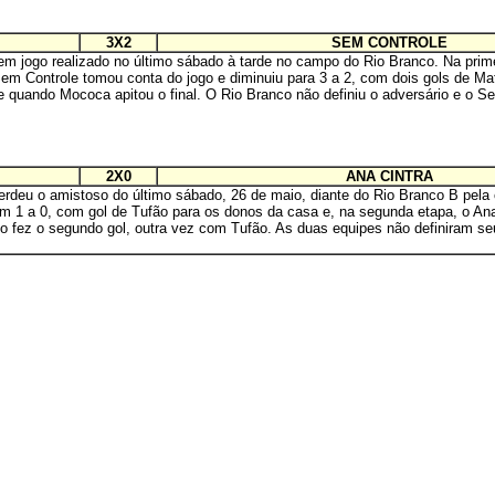
3X2
SEM CONTROLE
em jogo realizado no último sábado à tarde no campo do Rio Branco. Na prime
 Controle tomou conta do jogo e diminuiu para 3 a 2, com dois gols de Mat
ite quando Mococa apitou o final. O Rio Branco não definiu o adversário e o S
2X0
ANA CINTRA
rdeu o amistoso do último sábado, 26 de maio, diante do Rio Branco B pela
m 1 a 0, com gol de Tufão para os donos da casa e, na segunda etapa, o Ana 
o fez o segundo gol, outra vez com Tufão. As duas equipes não definiram se