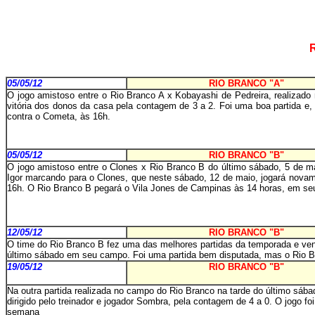
05/05/12
RIO BRANCO "A"
O jogo amistoso entre o Rio Branco A x Kobayashi de Pedreira, realizado
vitória dos donos da casa pela contagem de 3 a 2. Foi uma boa partida e
contra o Cometa, às 16h.
05/05/12
RIO BRANCO "B"
O jogo amistoso entre o Clones x Rio Branco B do último sábado, 5 de m
Igor marcando para o Clones, que neste sábado, 12 de maio, jogará nova
16h. O Rio Branco B pegará o Vila Jones de Campinas às 14 horas, em s
12/05/12
RIO BRANCO "B"
O time do Rio Branco B fez uma das melhores partidas da temporada e venc
último sábado em seu campo. Foi uma partida bem disputada, mas o Rio Br
19/05/12
RIO BRANCO "B"
Na outra partida realizada no campo do Rio Branco na tarde do último sábad
dirigido pelo treinador e jogador Sombra, pela contagem de 4 a 0. O jogo fo
semana