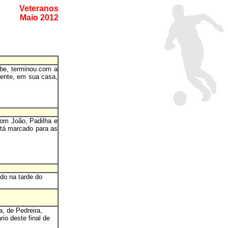
Veteranos
Maio 2012
ube, terminou com a
mente, em sua casa,
com João, Padilha e
stá marcado para as
do na tarde do
a, de Pedreira,
io deste final de